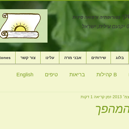
קי
נטורופתיה ורפואה סינית
בלוג
שירותים
אבני מרה
עלינו
צור קשר
stones
B קהילות
בריאות
טיפים
English
זמן קריאה 1 דקות
 מתחים
ילדים
סרטון
אנרגיה
מדיטציה
המהפך
אהבה
משבר
עייפות
תזונה