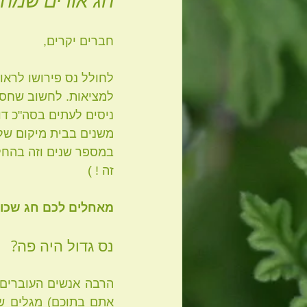
חג אורים שמח 
כיס מרה
חגים
צ'י קונ
חברים יקרים, 
לחולל נס פירושו לרא
קורסים שלנו
למציאות. לחשוב שחסר
ניסים לעתים בסה"כ דו
במספר שנים וזה בהחלט
זה ! ) 
מאחלים לכם חג שכולו
נס גדול היה פה? 