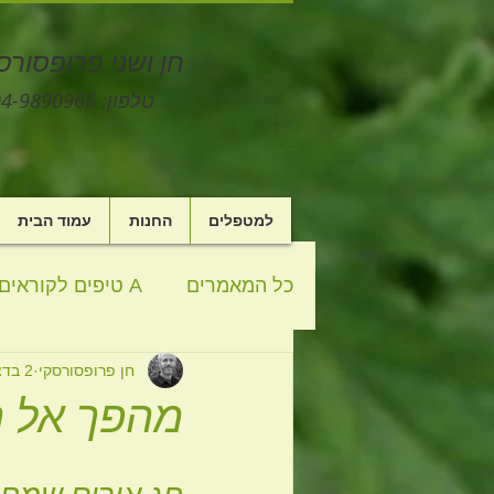
חן ושני פרופסורס
טלפון: 04-9890966 יקנעם עילית, ישראל
למטפלים
החנות
עמוד הבית
כל המאמרים
A טיפים לקוראים
חן פרופסורסקי
2 בדצמ׳ 2013
סיפור
פורקנים
ניהול
מהפך אל 
מתכונים
ספר
רוחניות