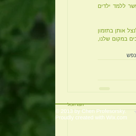
מכיס המרה מבלי להוציא את הכיס, שאפשר לצאת ממצבים רגשיים קשים, שאפשר ללמד ילדים 
זה לא עניין של מזל או מקריות, זה עניין של להיות פתוחים לאפשרויות הקיימות ולנצל אותן בתזמון 
הנכון. אומרים "משנה מקום משנה מזל". בימים אלו אנחנו מחוללים שינויים מבורכים במקום שלנו, 
נפש
הצג הכול
© 2013 by Chen Profesorsky.
Proudly created with
Wix.com