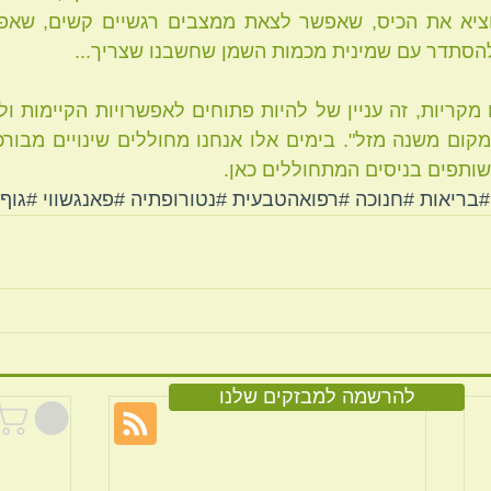
הסתדר עם שמינית מכמות השמן שחשבנו שצריך... 
שותפים בניסים המתחוללים כאן.
#בריאות
#חנוכה
#רפואהטבעית
#נטורופתיה
#פאנגשווי
#גוף
להרשמה למבזקים שלנו