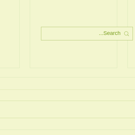
תרגיל נשימה + שיעור
ברוכי
את הח