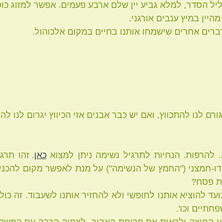
כאן
ות פסח?
חתיים וכו'.