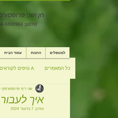
חן ושני פרופסורס
טלפון: 04-9890966 יקנעם עילית, ישראל
למטפלים
החנות
עמוד הבית
כל המאמרים
A טיפים לקוראים
שני ריף פרופסורסקי
סיפור
פורקנים
ניהול
איך לעבור
עודכן:
7 בדצמ׳ 2024
מתכונים
ספר
רוחניות