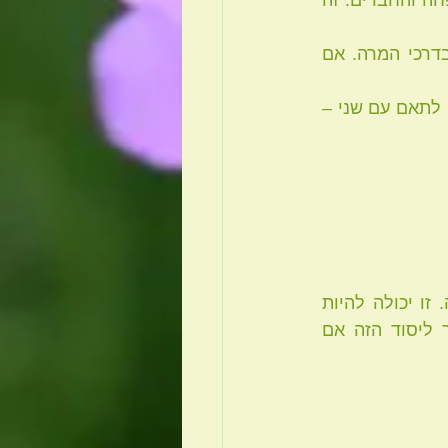
 * לשמוח. להסתכל רגע החוצה ולראות את פריחת האביב. לצחוק הרבה עם המשפחה והחברים. זה 
 * לקחת מגנזיום שעוזר להרפות שרירים ולהרגיע. זה חשוב למניעת תקיעת אבן בדרכי המרה. אם 
 * לקבל עיסוי, במיוחד אלה שעבדו קשה בניקיונות, בבישולים ובשאר ההכנות לחג. לתאם עם שני – 
 לפי הרפואה הסינית, האביב הוא העונה של יסוד העץ הקשור לכבד ולכיס המרה. זו יכולה להיות 
תקופה של פריחה וצמיחה בהינתן התנאים הנכונים, או תקופה של סבל הקשור ליסוד הזה אם 