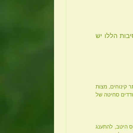
הסיבות לכך מגוונות ומובנות. החדשות הטובות הן שלכל אחת מהסיבות הללו יש 
 הנטייה לאכול במהלך החג הרבה יותר מהרגיל, מזון יותר שומני, יותר מזון מהחי, יותר קינוחים, מצות 
שאם אינן מקמח מלא אזי הן נטולות סיבים – כל אלה מעודדים ייצור של אבנים ומעודדים סחיטה של 
 * למרות הפיתוי, לא לאכול יותר מהכמות שהיינו אוכלים בארוחת ערב רגילה. ללעוס היטב, להתענג 