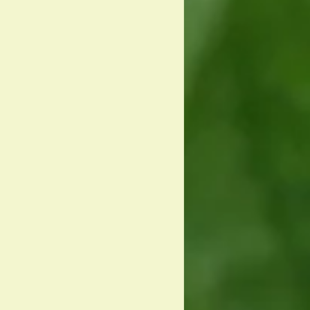
כיס מרה
חגים
צ'י קונ
קורסים שלנו