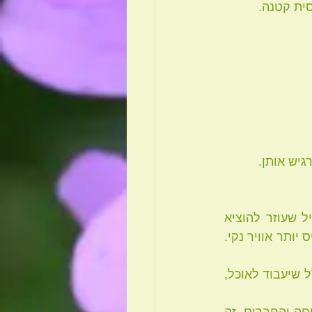
. זהו תרגיל שעוזר להוציא 
יותר פסולת של פחמן דו-חמצני ("החמץ של הנשימה") על מנת לאפשר מקום להכניס יותר אוויר נקי. 
 * לזכור שחג החירות נועד להוציא אותנו לחופשי ולא להחזיר אותנו לשעבוד. זה כולל שיעבוד לאוכל, 