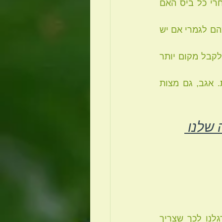
על כל ביס של מאכלים פחות שגרתיים, אבל להקשיב לגוף ולשאול את הקיבה אחרי כל ביס האם 
 * לוותר על אכילת הביצים הקשות, ולהפחית באכילת המזונות מהחי, ואף להימנע מהם לגמרי אם יש 
 * לאכול הרבה ירקות. הכרפס, בין אם מדובר בסלרי, פטרוזיליה או ירק אחר, יכול לקבל מקום יותר 
 * לצרוך אך ורק מצות מקמח מלא, ולוותר על המצות הלבנות שגורמות לעצירות. אגב, גם מצות 
שלנו 
 מזג האוויר רק התחיל להתחמם, הרבה רוחות מזרחיות מייבשות, ועדיין לא התרגלנו לכך שצריך 