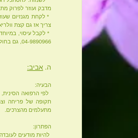
מדבק ועוזר לפרוק מתח
צריך אז גם קצת וולריאן
04-9890966, גם בחול המועד.
ה. 
אביב:
הבעיה:
מתעלמים מהצרכים. 
הפתרון:
 להיות מודעים לעובדה שהעונה הזאת מאתגרת, לזרום איתה ולטפח את הכבד.