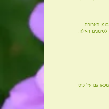
 * שני הסימנים העיקריים לחוסר שתייה הם שתן עכור ושפתיים יבשות. שימו לב לסימנים האלה, 
 אלכוהול הינו אחד הגורמים הידועים ביותר בהשפעה השלילית שלהם על הכבד ומכאן גם על כיס 