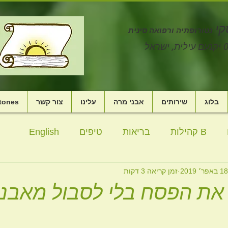
קי
נטורופתיה ורפואה סינית
בלוג
שירותים
אבני מרה
עלינו
צור קשר
stones
B קהילות
בריאות
טיפים
English
18 באפר׳ 2019
זמן קריאה 3 דקות
 מתחים
ילדים
סרטון
אנרגיה
מדיטציה
 את הפסח בלי לסבול מאבני
אהבה
משבר
עייפות
תזונה