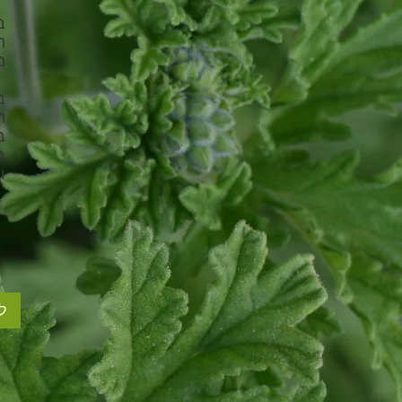
ב
ה
מ
ב
ה
ב
ב
ו
ל